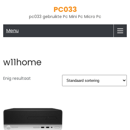
Skip
PC033
to
pc033 gebruikte Pc Mini Pc Micro Pc
content
Menu
w11home
Enig resultaat