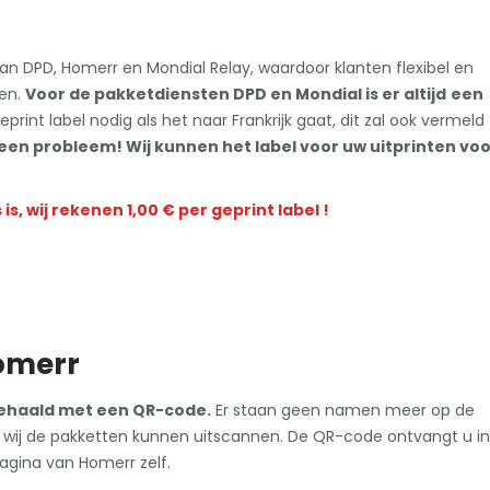
an DPD, Homerr en Mondial Relay, waardoor klanten flexibel en
gen.
Voor de pakketdiensten DPD en Mondial is er altijd
een
eprint label nodig als het naar Frankrijk gaat, dit zal ook vermeld
Geen probleem! Wij kunnen het label voor uw uitprinten vo
is, wij rekenen 1,00 € per geprint label !
omerr
ehaald met een QR-code.
Er staan geen namen meer op de
 wij de pakketten kunnen uitscannen. De QR-code ontvangt u in
agina van Homerr zelf.