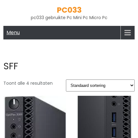
Skip
PC033
to
pc033 gebruikte Pc Mini Pc Micro Pc
content
Menu
SFF
Toont alle 4 resultaten