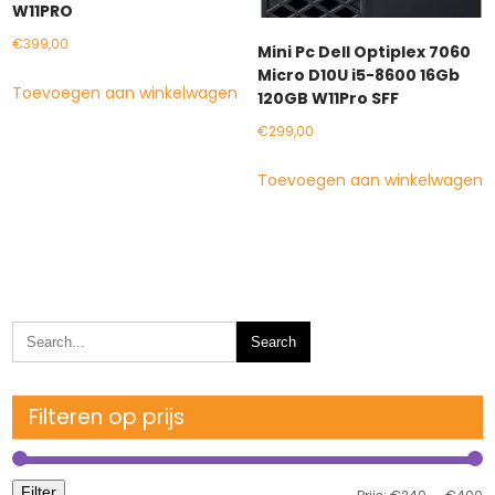
W11PRO
€
399,00
Mini Pc Dell Optiplex 7060
Micro D10U i5-8600 16Gb
Toevoegen aan winkelwagen
120GB W11Pro SFF
€
299,00
Toevoegen aan winkelwagen
Filteren op prijs
Filter
M
M