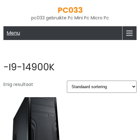
Skip
PC033
to
pc033 gebruikte Pc Mini Pc Micro Pc
content
Menu
-I9-14900K
Enig resultaat