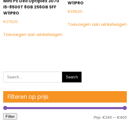
Mini Pc Dell Optiplex 3070
W11PRO
i5-8500T 8GB 256GB SFF
€
399,00
W11PRO
€
279,00
Toevoegen aan winkelwagen
Toevoegen aan winkelwagen
Filteren op prijs
Filter
M
M
Prijs:
€240
—
€400
pr
pr