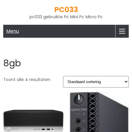
Skip
PC033
to
pc033 gebruikte Pc Mini Pc Micro Pc
content
Menu
8gb
Toont alle 4 resultaten