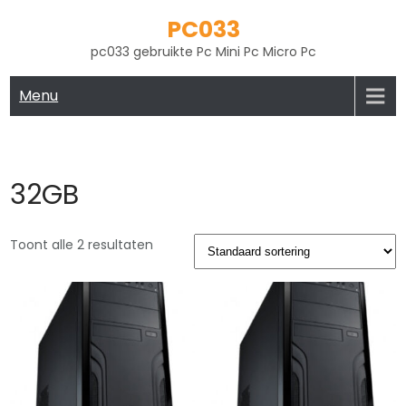
Skip
PC033
to
pc033 gebruikte Pc Mini Pc Micro Pc
content
Menu
32GB
Toont alle 2 resultaten